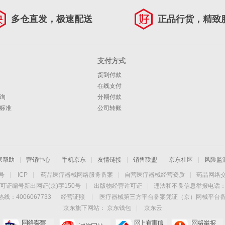
多仓直发，极速配送
正品行货，精致
支付方式
货到付款
在线支付
询
分期付款
标准
公司转账
家帮助
|
营销中心
|
手机京东
|
友情链接
|
销售联盟
|
京东社区
|
风险监
4号
|
ICP
|
药品医疗器械网络服务备案
|
自营医疗器械经营资质
|
药品网络
可证编号新出网证(京)字150号
|
出版物经营许可证
|
违法和不良信息举报电话：40
线：4006067733
经营证照
|
医疗器械第三方平台备案凭证（京）网械平台备字（
京东旗下网站：
京东钱包
|
京东云