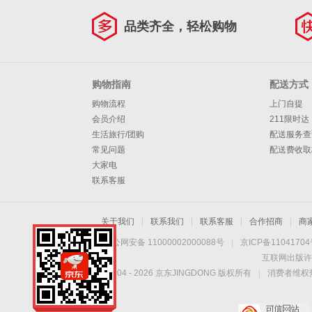
品类齐全，轻松购物
购物指南
配送方式
购物流程
上门自提
会员介绍
211限时达
生活旅行/团购
配送服务查
常见问题
配送费收取
大家电
联系客服
关于我们
|
联系我们
|
联系客服
|
合作招商
|
商
京公网安备 11000002000088号
|
京ICP备1104170
互联网出版许
Copyright © 2004 -
2026
京东JINGDONG 版权所有
|
消费者维权热