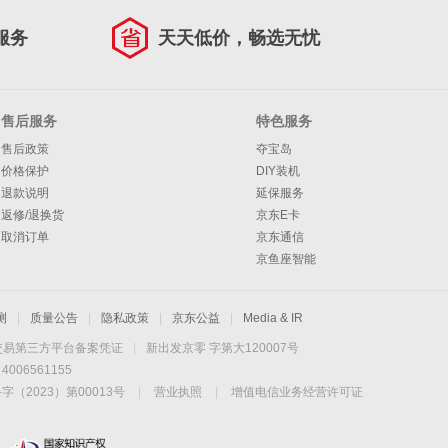
服务
天天低价，畅选无忧
售后服务
特色服务
售后政策
夺宝岛
价格保护
DIY装机
退款说明
延保服务
返修/退换货
京东E卡
取消订单
京东通信
京鱼座智能
测
|
质量公告
|
隐私政策
|
京东公益
|
Media & IR
交易第三方平台备案凭证
|
新出发京零 字第大120007号
06561155
2023）第00013号
|
营业执照
|
增值电信业务经营许可证